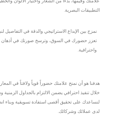
علامتك وقيمها، بدءًا من الشعار واختيار الألوان والخط
التطبيقات البصرية.
نمزج بين الإبداع الاستراتيجي والدقة في التفاصيل لنب
تعزز حضورك في السوق، وترسخ صورتك في أذهان عم
واحترافية.
هدفنا هو أن نمنح علامتك حضوراً قوياً ولافتاً في المع
خلال تنفيذ احترافي يضمن الالتزام بالجداول الزمنية ود
لنساعدك على تحقيق أقصى استفادة تسويقية وبناء انط
لدى عملائك وشركائك.